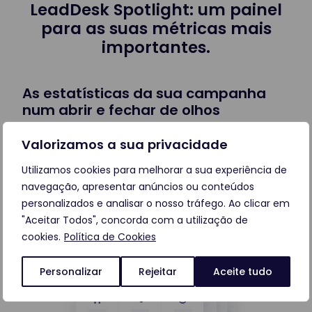
LeadDesk Spotlight: um painel
para as suas métricas mais
importantes.
As estatísticas da sua campanha
num abrir e fechar de olhos
Números restantes, negócios, taxa de sucesso,
Valorizamos a sua privacidade
negócios por hora, taxa de abandono, taxa de
Utilizamos cookies para melhorar a sua experiência de
conexão, conexões por hora.
Mantenha-se
navegação, apresentar anúncios ou conteúdos
informado ao segundo.
personalizados e analisar o nosso tráfego. Ao clicar em
"Aceitar Todos", concorda com a utilização de
cookies.
Política de Cookies
Personalizar
Rejeitar
Aceite tudo