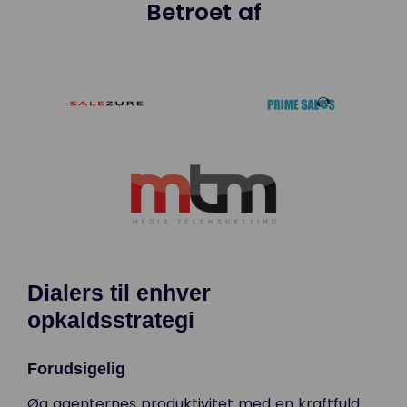
Betroet af
Dialers til enhver
opkaldsstrategi
Forudsigelig
Øg agenternes produktivitet med en kraftfuld