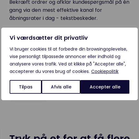
Bekræft ordrer og afklar kundespørgsmål på én
gang via den mest effektive kanal for
åbningsrater i dag - tekstbeskeder.
Vi værdsætter dit privatliv
Webchat
Chat med leads online i realtid, og hjælp dem
Vi bruger cookies til at forbedre din browsingoplevelse,
vise personligt tilpassede annoncer eller indhold og
med at købe dit produkt. Endnu bedre er det at
analysere vores trafik. Ved at klikke på "Accepter alle",
parre den med LeadDesks AI-chatbots for at få
accepterer du vores brug af cookies.
Cookiepolitik
hurtigere svar og automatisering af samtaler.
Tilpas
Afvis alle
Accepter alle
Få en demo
Tryk på et for at få flere