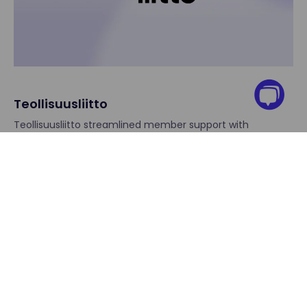
Teollisuusliitto
Teollisuusliitto streamlined member support with
LeadDesk’s chatbot, improving efficiency.
Case study
Chatbot Case Studies
Frontpage highlight
Læs mere