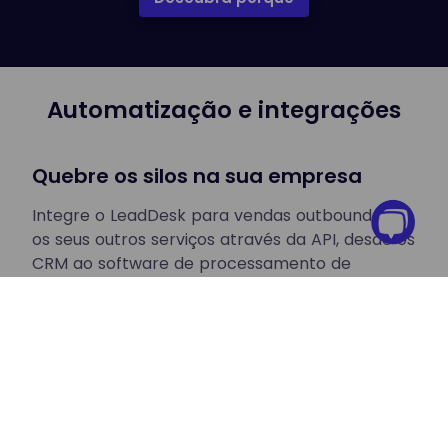
Automatização e integrações
Quebre os silos na sua empresa
Integre o LeadDesk para vendas outbound com
os seus outros serviços através da API, desde os
CRM ao software de processamento de
encomendas, e garanta um processo de
vendas fluido.
O LeadDesk também oferece um apoio
omnicanal ao cliente
para que possa
centralizar comodamente toda a comunicação
com os clientes num só lugar.