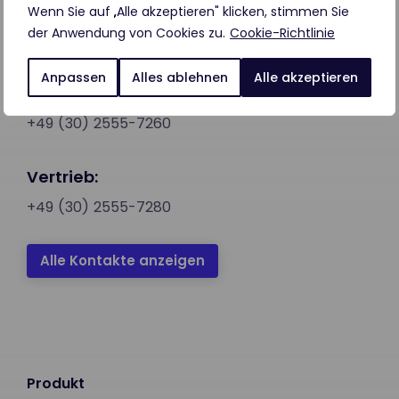
LeadDesk GmbH
Wenn Sie auf „Alle akzeptieren" klicken, stimmen Sie
der Anwendung von Cookies zu.
Cookie-Richtlinie
Schloßstraße 26 12163 Berlin
Anpassen
Alles ablehnen
Alle akzeptieren
Kundensupport:
+49 (30) 2555-7260
Vertrieb:
+49 (30) 2555-7280
Alle Kontakte anzeigen
Produkt