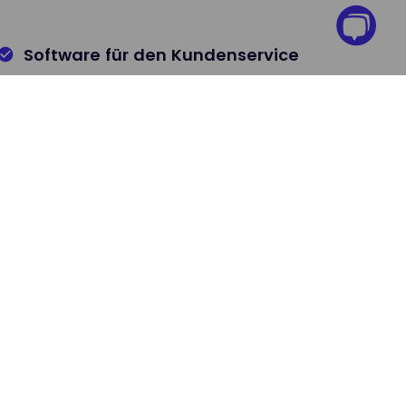
Software für den Kundenservice
Reagieren Sie umgehend auf Bedürfnisse Ihrer
Kunden.
Weitere Informationen
: Lizenzen sind bereits