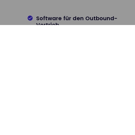
Software für den Outbound-
Vertrieb
Unser intelligenter Dialer ermöglicht schnellere
Anrufe.
Weitere Informationen
LeadDesk ist eine prei