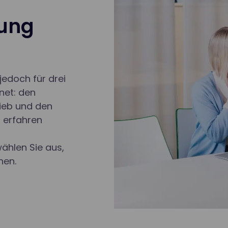
sung
 jedoch für drei
net: den
ieb und den
 erfahren
ählen Sie aus,
hen.