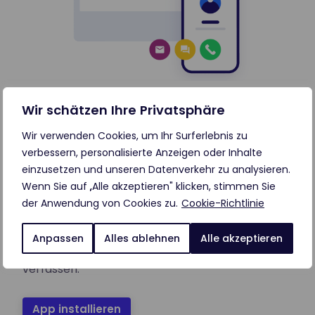
Wir schätzen Ihre Privatsphäre
Follow-up per SMS nach jedem Anruf
Wir verwenden Cookies, um Ihr Surferlebnis zu
Mit den vorgefertigten SMS-Vorlagen können
verbessern, personalisierte Anzeigen oder Inhalte
Sie Ihre Kunden ganz einfach kontaktieren, um
einzusetzen und unseren Datenverkehr zu analysieren.
ihnen weitere Unterstützung nach dem Anruf
Wenn Sie auf „Alle akzeptieren" klicken, stimmen Sie
oder eine Zusammenfassung des Gesprächs
der Anwendung von Cookies zu.
Cookie-Richtlinie
zukommen zu lassen.
Bei Bedarf kann ein Mitarbeiter auch direkt aus
Anpassen
Alles ablehnen
Alle akzeptieren
der App heraus eine individuelle SMS-Nachricht
verfassen.
App installieren