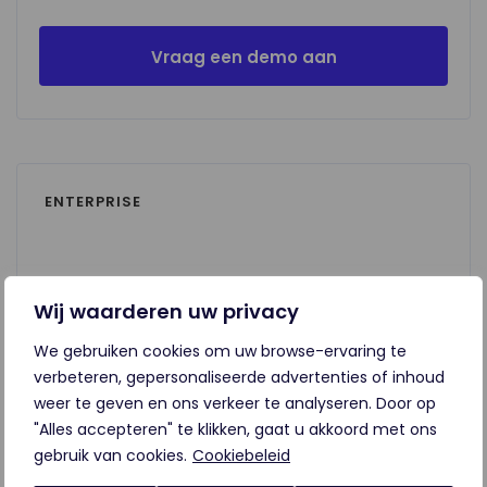
Vraag een demo aan
ENTERPRISE
Wij waarderen uw privacy
We gebruiken cookies om uw browse-ervaring te
CuLeadDesk aanpassen op uw omgeving
verbeteren, gepersonaliseerde advertenties of inhoud
en workflow
weer te geven en ons verkeer te analyseren. Door op
"Alles accepteren" te klikken, gaat u akkoord met ons
Vanaf 50 licenties
gebruik van cookies.
Cookiebeleid