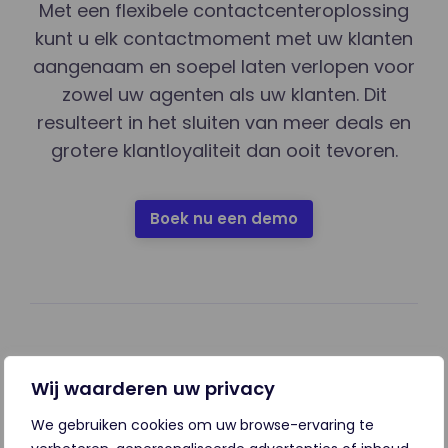
Met een flexibele contactcenteroplossing
kunt u elk contactmoment met uw klanten
aangenaam en soepel laten verlopen voor
zowel uw agenten als uw klanten. Dit
resulteert in het sluiten van meer deals en
grotere klantloyaliteit dan ooit tevoren.
Boek nu een demo
Gebruiksvriendelijk
Wij waarderen uw privacy
Met een intuïtieve interface zien uw agenten vanaf
We gebruiken cookies om uw browse-ervaring te
de allereerste dag de waarde.