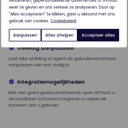
verbeteren, gepersonaliseerde advertenties of inhoud
weer te geven en ons verkeer te analyseren. Door op
Transparant
"Alles accepteren" te klikken, gaat u akkoord met ons
gebruik van cookies.
Cookiebeleid
Raak nooit zicht op uw leads en klanten met
realtime rapportage.
Aanpassen
Alles afwijzen
Accepteer alles
Volledig aanpasbaar
Laat elke afdeling of agent de gebruikersinterface
aanpassen aan wat nodig is.
Integratiemogelijkheden
Met een goed gedocumenteerde open API kunt u
de LeadDesk-software integreren in vrijwel elk
systeem dat u gebruikt.