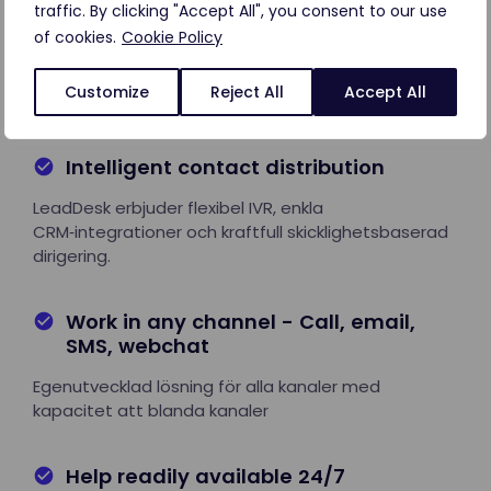
traffic. By clicking "Accept All", you consent to our use
of cookies.
Cookie Policy
Vad kännetecknar LeadDesk?
Customize
Reject All
Accept All
Intelligent contact distribution
LeadDesk erbjuder flexibel IVR, enkla
CRM‑integrationer och kraftfull skicklighetsbaserad
dirigering.
Work in any channel - Call, email,
SMS, webchat
Egenutvecklad lösning för alla kanaler med
kapacitet att blanda kanaler
Help readily available 24/7