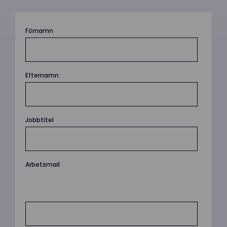
Förnamn
Efternamn
Jobbtitel
Arbetsmail
Vänligen använd endast en företags-
e-postadress