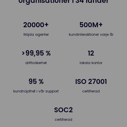
organisationer i 34 länder
20000+
500M+
Nöjda agenter
kundinteraktioner varje år
>99,95 %
12
driftsäkerhet
lokala kontor
95 %
ISO 27001
kundnöjdhet i vår support
certifierad
SOC2
certifierad