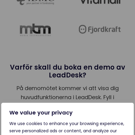
Varför skall du boka en demo av
LeadDesk?
På demomötet kommer vi att visa dig
huvudfunktionerna i LeadDesk. Fyll i
formuläret ovan så hör vi av oss och bokar
We value your privacy
in en tid.
We use cookies to enhance your browsing experience,
serve personalized ads or content, and analyze our