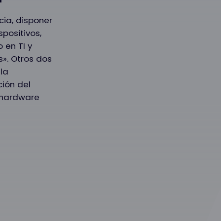
cia, disponer
spositivos,
 en TI y
». Otros dos
la
ción del
 hardware