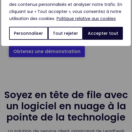
pilotée par l'IA, qui fournit instantanément des
des contenus personnalisés et analyser notre trafic. En
réponses précises et adaptées au contexte, que
cliquant sur « Tout accepter », vous consentez à notre
ce soit par la voix, le chat ou le contenu généré.
utilisation des cookies.
Politique relative aux cookies
AI Knowledgebase est votre propre trésor de
connaissances sur l'entreprise.
Personnaliser
Tout rejeter
Accepter tout
Obtenez une démonstration
Soyez en tête de file avec
un logiciel en nuage à la
pointe de la technologie
La solution de service client omnicanal de LeadDesk