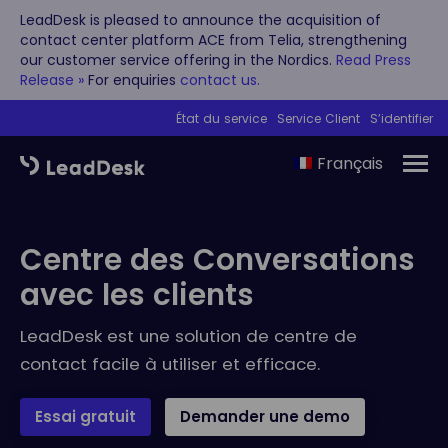
LeadDesk is pleased to announce the acquisition of
contact center platform ACE from Telia, strengthening
our customer service offering in the Nordics.
Read Press
Release »
For enquiries
contact us.
État du service
Service Client
S’identifier
Français
Centre des Conversations
avec les clients
LeadDesk est une solution de centre de
contact facile à utiliser et efficace.
Essai gratuit
Demander une demo