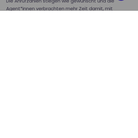
Die Anrufzahlen stiegen wie gewünscht und die
Agent*innen verbrachten mehr Zeit damit, mit
potenziellen Kunden zu sprechen. Dies wiederum
hatte einen direkten Einfluss auf die Anzahl an
Meetings, die sie für Vertriebsmitarbeiter*innen
ausmachen können und auf die Chancen, die diese
daraus ergreifen.
Möchten Sie LeadDesk selbst
ausprobieren?
Holen Sie sich Ihre kostenlose 30-Tage-
Testversion