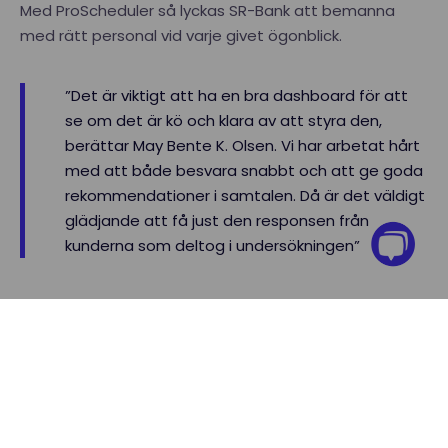
Med ProScheduler så lyckas SR-Bank att bemanna
med rätt personal vid varje givet ögonblick.
”Det är viktigt att ha en bra dashboard för att
se om det är kö och klara av att styra den,
berättar May Bente K. Olsen. Vi har arbetat hårt
med att både besvara snabbt och att ge goda
rekommendationer i samtalen. Då är det väldigt
glädjande att få just den responsen från
kunderna som deltog i undersökningen”
Grattis till segern!
SpareBank 1 SR-Bank är väldigt glada över att vinna
KSindeks pris för Bästa Kundersverice i
branschkategorin Bank. De är stolta över det hårda
arbetet som har lagts ner för att kunna uppnå denna