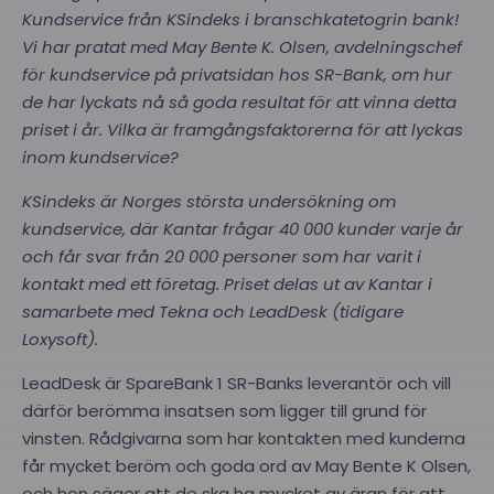
Kundservice från KSindeks i branschkatetogrin bank!
Vi har pratat med May Bente K. Olsen, avdelningschef
för kundservice på privatsidan hos SR-Bank, om hur
de har lyckats nå så goda resultat för att vinna detta
priset i år. Vilka är framgångsfaktorerna för att lyckas
inom kundservice?
KSindeks är Norges största undersökning om
kundservice, där Kantar frågar 40 000 kunder varje år
och får svar från 20 000 personer som har varit i
kontakt med ett företag. Priset delas ut av Kantar i
samarbete med Tekna och LeadDesk (tidigare
Loxysoft).
LeadDesk är SpareBank 1 SR-Banks leverantör och vill
därför berömma insatsen som ligger till grund för
vinsten. Rådgivarna som har kontakten med kunderna
får mycket beröm och goda ord av May Bente K Olsen,
och hon säger att de ska ha mycket av äran för att