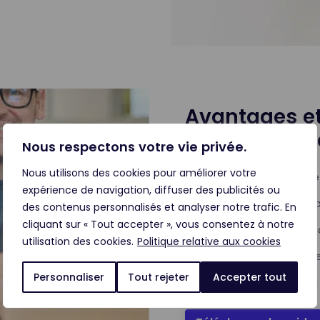
Avantages et
chaque mode
Nous respectons votre vie privée.
Nous utilisons des cookies pour améliorer votre
🔹 Faut-il choisir un mo
expérience de navigation, diffuser des publicités ou
🔹 Quand utiliser un comp
des contenus personnalisés et analyser notre trafic. En
cliquant sur « Tout accepter », vous consentez à notre
🔹 Power dialer et automa
utilisation des cookies.
Politique relative aux cookies
🔹 Comparatif de chaqu
Personnaliser
Tout rejeter
Accepter tout
Vous trouverez tout cela