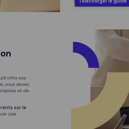
Télécharger le guide
ion
til offre ses
ix, vous devez
treprise et de
rents sur le
ir clair.