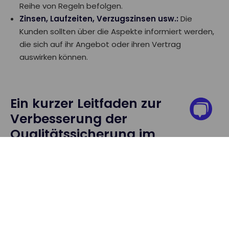
Reihe von Regeln befolgen.
Zinsen, Laufzeiten, Verzugszinsen usw.:
Die
Kunden sollten über die Aspekte informiert werden,
die sich auf ihr Angebot oder ihren Vertrag
auswirken können.
Ein kurzer Leitfaden zur
Verbesserung der
Qualitätssicherung im
Kundendienst
1. Erfolg definieren
Ihr Geschäft, Ihre Ziele. Jedes Unternehmen ist
einzigartig, und das sollte sich auch im Kundendienst
widerspiegeln. Es gibt zwar allgemeingültige Best