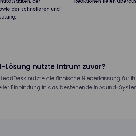
ntitätsdaten, der
Reaktionen fielen überaus 
owie der schnelleren und
eutung.
Lösung nutzte Intrum zuvor?
 LeadDesk nutzte die finnische Niederlassung für 
ler Einbindung in das bestehende Inbound-System