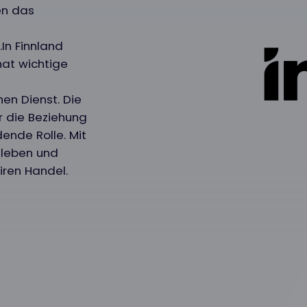
en das
In Finnland
hat wichtige
en Dienst. Die
r die Beziehung
ende Rolle. Mit
sleben und
iren Handel.