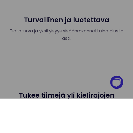
Turvallinen ja luotettava
Tietoturva ja yksityisyys sisäänrakennettuina alusta
asti.
Tukee tiimejä yli kielirajojen