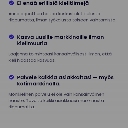
Ei enää erillisiä kielitiimejä
Anna agenttien hoitaa keskustelut kielestä
riippumatta, ilman työkalusta toiseen vaihtamista.
Kasva uusille markkinoille ilman
kielimuuria
Laajenna toimintaasi kansainvälisesti ilman, että
kieli hidastaa kasvuasi.
Palvele kaikkia asiakkaitasi — myös
kotimarkkinalla.
Monikielinen palvelu ei ole vain kansainvälinen
haaste. Tavoita kaikki asiakkaasi markkinasta
riippumatta.