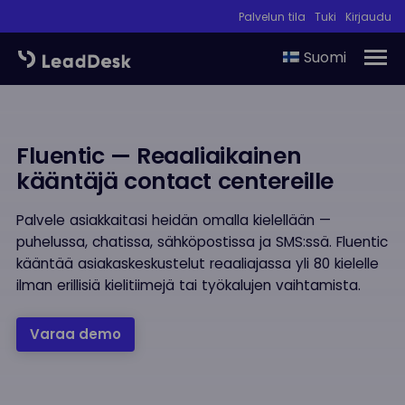
Palvelun tila
Tuki
Kirjaudu
Suomi
Fluentic — Reaaliaikainen
kääntäjä contact centereille
Palvele asiakkaitasi heidän omalla kielellään —
puhelussa, chatissa, sähköpostissa ja SMS:ssä. Fluentic
kääntää asiakaskeskustelut reaaliajassa yli 80 kielelle
ilman erillisiä kielitiimejä tai työkalujen vaihtamista.
Varaa demo