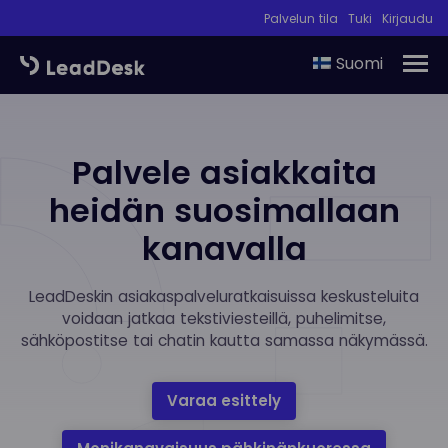
Palvelun tila
Tuki
Kirjaudu
Suomi
Palvele asiakkaita
heidän suosimallaan
kanavalla
LeadDeskin asiakaspalveluratkaisuissa keskusteluita
voidaan jatkaa tekstiviesteillä, puhelimitse,
sähköpostitse tai chatin kautta samassa näkymässä.
Varaa esittely