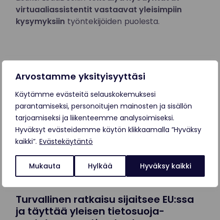
virtuaaliassistentit vastaavat yleisimpiin
kysymyksiin
työntekijöiden puolesta.
Arvostamme yksityisyyttäsi
Käytämme evästeitä selauskokemuksesi
parantamiseksi, personoitujen mainosten ja sisällön
tarjoamiseksi ja liikenteemme analysoimiseksi.
Hyväksyt evästeidemme käytön klikkaamalla ”Hyväksy
kaikki”.
Evästekäytäntö
Mukauta
Hylkää
Hyväksy kaikki
Turvallinen ratkaisu sijaitsee EU:ssa
ja täyttää yleisen tietosuoja-