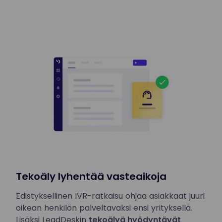
Tekoäly lyhentää vasteaikoja
Edistyksellinen IVR-ratkaisu ohjaa asiakkaat juuri
oikean henkilön palveltavaksi ensi yrityksellä.
Lisäksi LeadDeskin
tekoälyä hyödyntävät