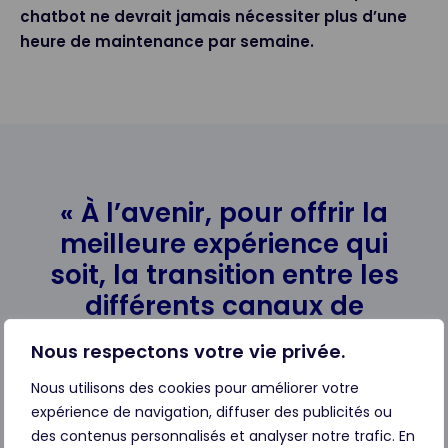
chatbot ne devrait jamais nécessiter plus d’une
heure de maintenance par semaine.
« À l’avenir, pour offrir la
meilleure expérience qui
soit, la transition entre les
différents canaux de
communication utilisés par
Nous respectons votre vie privée.
vos clients devra être
Nous utilisons des cookies pour améliorer votre
parfaitement fluide. »
expérience de navigation, diffuser des publicités ou
Anita Østerbø, directrice de Direktebank
des contenus personnalisés et analyser notre trafic. En