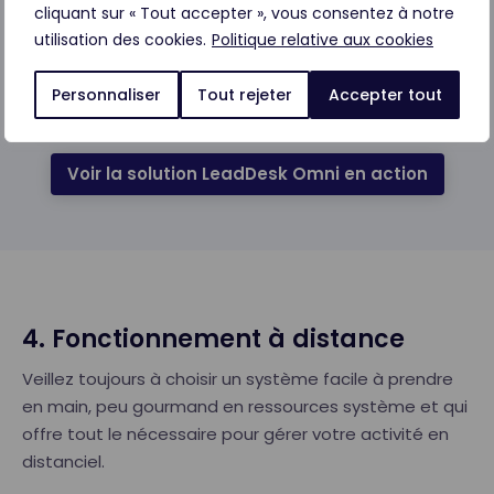
cliquant sur « Tout accepter », vous consentez à notre
Sparebanken Vest
utilisation des cookies.
Politique relative aux cookies
Recevoir le guide sur les logiciels de
Personnaliser
Tout rejeter
Accepter tout
service client
Voir la solution LeadDesk Omni en action
4. Fonctionnement à distance
Veillez toujours à choisir un système facile à prendre
en main, peu gourmand en ressources système et qui
offre tout le nécessaire pour gérer votre activité en
distanciel.