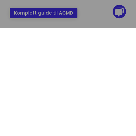
Komplett guide til ACMD
Gjenkjenn nøkkelord, trender og
mønstre med Speech-to-text (STT)