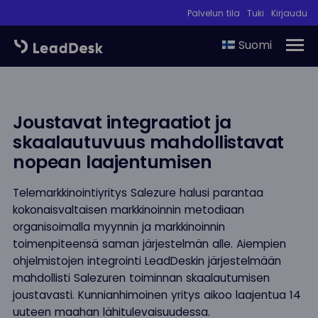
Palvelun tila
Tuki
Kirjaudu
Suomi
Joustavat integraatiot ja
skaalautuvuus mahdollistavat
nopean laajentumisen
Telemarkkinointiyritys Salezure halusi parantaa
kokonaisvaltaisen markkinoinnin metodiaan
organisoimalla myynnin ja markkinoinnin
toimenpiteensä saman järjestelmän alle. Aiempien
ohjelmistojen integrointi LeadDeskin järjestelmään
mahdollisti Salezuren toiminnan skaalautumisen
joustavasti. Kunnianhimoinen yritys aikoo laajentua 14
uuteen maahan lähitulevaisuudessa.