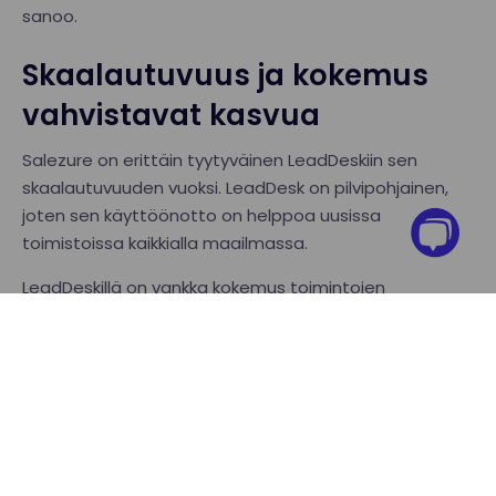
sanoo.
Skaalautuvuus ja kokemus
vahvistavat kasvua
Salezure on erittäin tyytyväinen LeadDeskiin sen
skaalautuvuuden vuoksi. LeadDesk on pilvipohjainen,
joten sen käyttöönotto on helppoa uusissa
toimistoissa kaikkialla maailmassa.
LeadDeskillä on vankka kokemus toimintojen
laajentamisesta ja uusien toimistojen pystytyksestä.
Salezurella ollaankin oltu vaikuttuneita tuen määrästä,
jota he ovat saaneet aina esteen kohdatessaan tai
kysymysten herätessä.
”Usein kun otan yhteyttä LeadDeskiin jonkin ongelman
kanssa, he ovat jo ratkaisseet sen toisen asiakkaan