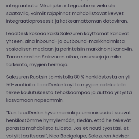
integraatiota. Mikäli jokin integraatio ei vielä ole
saatavilla, valmiit rajapinnat mahdollistavat kevyet
integraatioprosessit ja katkeamattoman datavirran.
LeadDesk kokoaa kaikki Salezuren käyttämät kanavat
yhteen, aina inbound- ja outbound-markkinoinnista
sosiaalisen mediaan ja perinteisiin markkinointikanaviin.
Tämä säästää Salezuren aikaa, resursseja ja mikä
tärkeintä, myyjien hermoja.
Salezuren Ruotsin toimistolla 80 % henkilöstöstä on yli
50-vuotiaita. LeadDeskin käyttö myyjien äidinkielellä
tekee koulutuksesta tehokkaampaa ja auttaa yritystä
kasvamaan nopeammin.
”Kun LeadDeskin hyvä meininki ja ominaisuudet saavat
henkilöstömme hymyilemään, tiedän, että he tekevät
parasta mahdollista tulosta. Jos et nauti työstäsi, et
voi ylittää itseäsi”, Nico Bacigalupe, Salezuren Advisor