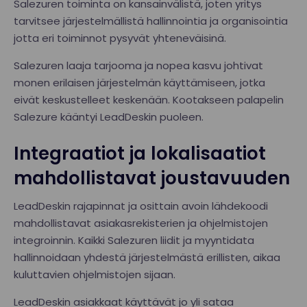
Salezuren toiminta on kansainvälistä, joten yritys
tarvitsee järjestelmällistä hallinnointia ja organisointia
jotta eri toiminnot pysyvät yhteneväisinä.
Salezuren laaja tarjooma ja nopea kasvu johtivat
monen erilaisen järjestelmän käyttämiseen, jotka
eivät keskustelleet keskenään. Kootakseen palapelin
Salezure kääntyi LeadDeskin puoleen.
Integraatiot ja lokalisaatiot
mahdollistavat joustavuuden
LeadDeskin rajapinnat ja osittain avoin lähdekoodi
mahdollistavat asiakasrekisterien ja ohjelmistojen
integroinnin. Kaikki Salezuren liidit ja myyntidata
hallinnoidaan yhdestä järjestelmästä erillisten, aikaa
kuluttavien ohjelmistojen sijaan.
LeadDeskin asiakkaat käyttävät jo yli sataa